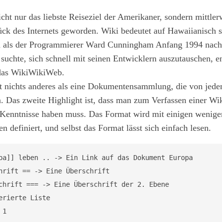
icht nur das liebste Reiseziel der Amerikaner, sondern mittler
ck des Internets geworden. Wiki bedeutet auf Hawaiianisch s
d als der Programmierer Ward Cunningham Anfang 1994 nach
suchte, sich schnell mit seinen Entwicklern auszutauschen, e
 das WikiWikiWeb.
st nichts anderes als eine Dokumentensammlung, die von jede
. Das zweite Highlight ist, dass man zum Verfassen einer Wik
 Kenntnisse haben muss. Das Format wird mit einigen wenige
n definiert, und selbst das Format lässt sich einfach lesen.
pa]] leben .. -> Ein Link auf das Dokument Europa

hrift == -> Eine Überschrift

chrift === -> Eine Überschrift der 2. Ebene

erierte Liste

1
