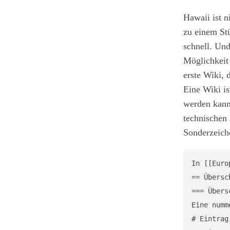
Hawaii ist n
zu einem Stü
schnell. Un
Möglichkeit 
erste Wiki,
Eine Wiki i
werden kann
technischen
Sonderzeiche
In [[Euro
== Übersc
=== Übers
Eine numm
# Eintrag 