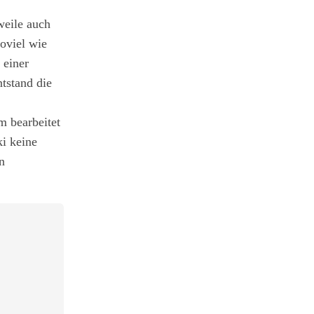
weile auch
oviel wie
 einer
ntstand die
m bearbeitet
i keine
n