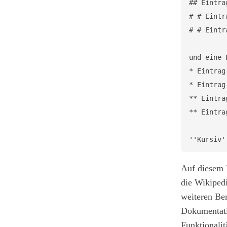
## Eintrag
# # Eintra
# # Eintra
und eine 
* Eintrag 
* Eintrag 
** Eintrag
** Eintrag
''Kursiv'
Auf diesem P
die Wikipedi
weiteren Be
Dokumentati
Funktionalit