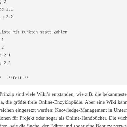
 2

g 2.1

g 2.2

Liste mit Punkten statt Zahlen

1

2

 2.1

 2.2

'  '''Fett'''
rinzip sind viele Wiki’s entstanden, wie z.B. die bekannteste
a, die größte freie Online-Enzyklopädie. Aber eine Wiki kann
reichen eingesetzt werden: Knowledge-Management in Unter
onen für Projekt oder sogar als Online-Handbücher. Die wich
äten, wie die Suche, der Editor und sogar eine Benutzerverwa