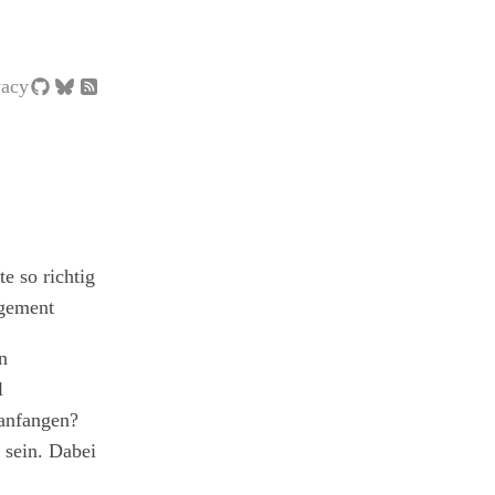
vacy
e so richtig
agement
n
l
 anfangen?
 sein. Dabei